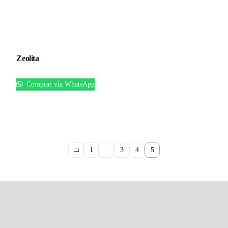
Zeolita
Comprar vía WhatsApp
1
…
3
4
5