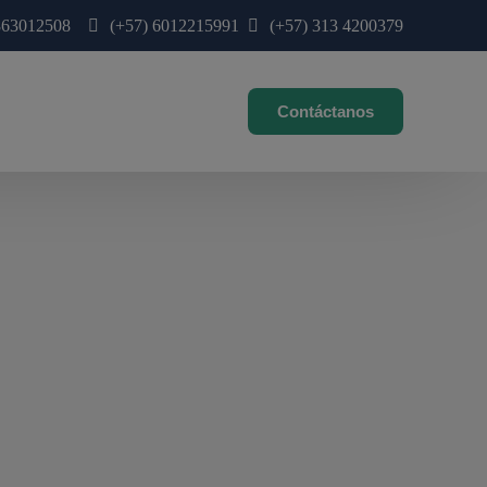
863012508
(+57) 6012215991
(+57) 313 4200379
Contáctanos