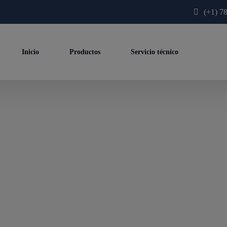
modal-check
(+1) 7
Inicio
Productos
Servicio técnico