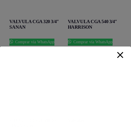
VALVULA CGA 320 3/4″
VALVULA CGA 540 3/4″
SANAN
HARRISON
Comprar vía WhatsApp
Comprar vía WhatsApp
VALVULA CGA 580 3/4″
Valvulas
HARRISON