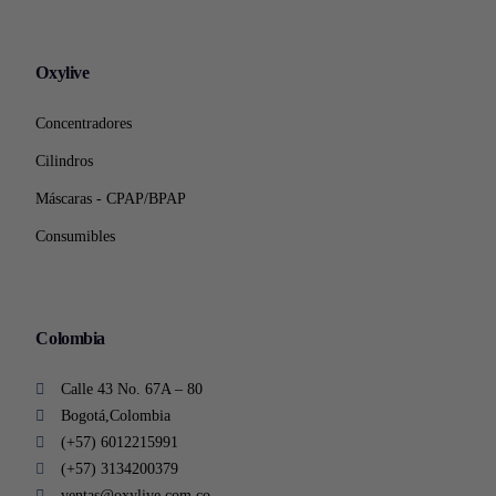
Oxylive
Concentradores
Cilindros
Máscaras - CPAP/BPAP
Consumibles
Colombia
Calle 43 No. 67A – 80
Bogotá,Colombia
(+57) 6012215991
(+57) 3134200379
ventas@oxylive.com.co