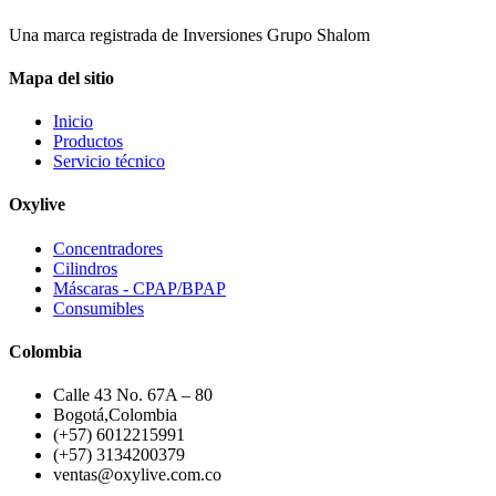
Una marca registrada de Inversiones Grupo Shalom
Mapa del sitio
Inicio
Productos
Servicio técnico
Oxylive
Concentradores
Cilindros
Máscaras - CPAP/BPAP
Consumibles
Colombia
Calle 43 No. 67A – 80
Bogotá,Colombia
(+57) 6012215991
(+57) 3134200379
ventas@oxylive.com.co