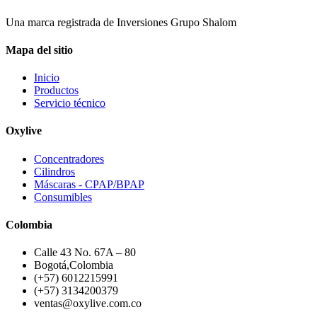
Una marca registrada de Inversiones Grupo Shalom
Mapa del sitio
Inicio
Productos
Servicio técnico
Oxylive
Concentradores
Cilindros
Máscaras - CPAP/BPAP
Consumibles
Colombia
Calle 43 No. 67A – 80
Bogotá,Colombia
(+57) 6012215991
(+57) 3134200379
ventas@oxylive.com.co