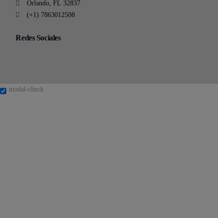
Orlando, FL 32837
(+1) 7863012508
Redes Sociales
modal-check