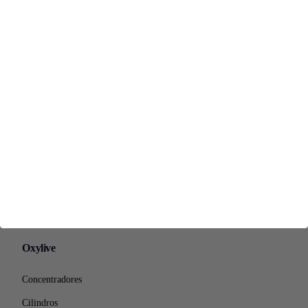
Una marca registrada de Inversiones Grupo Shalom
Mapa del sitio
Inicio
Productos
Servicio técnico
Oxylive
Concentradores
Cilindros