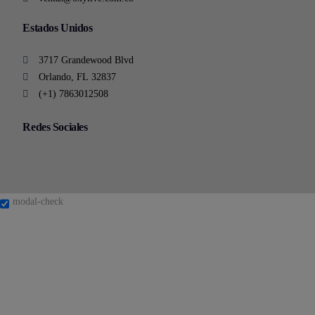
Estados Unidos
3717 Grandewood Blvd
Orlando, FL 32837
(+1) 7863012508
Redes Sociales
modal-check