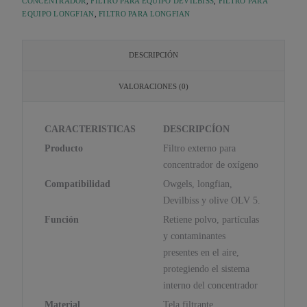
CONCENTRADOR
,
FILTRO PARA EQUIPO DEVILBISS
,
FILTRO PARA
EQUIPO LONGFIAN
,
FILTRO PARA LONGFIAN
DESCRIPCIÓN
VALORACIONES (0)
CARACTERISTICAS
DESCRIPCÍON
Producto
Filtro externo para
concentrador de oxígeno
Compatibilidad
Owgels, longfian,
Devilbiss y olive OLV 5.
Función
Retiene polvo, partículas
y contaminantes
presentes en el aire,
protegiendo el sistema
interno del concentrador
Material
Tela filtrante