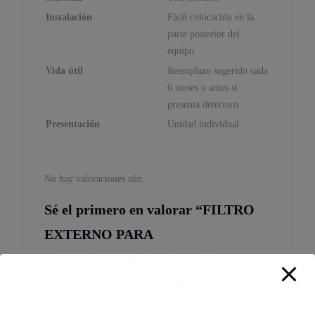
Instalación
Fácil colocación en la
parte posterior del
equipo
Vida útil
Reemplazo sugerido cada
6 meses o antes si
presenta deterioro
Presentación
Unidad individual
No hay valoraciones aún.
Sé el primero en valorar “FILTRO
EXTERNO PARA
CONCENTRADOR OWGELS,
LONGFIAN, DEVILBISS Y OLIVE”
Tu dirección de correo electrónico no será publicada.