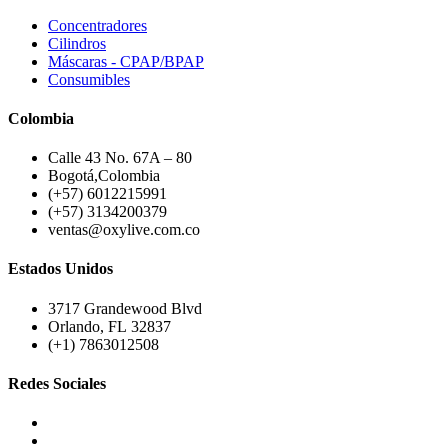
Concentradores
Cilindros
Máscaras - CPAP/BPAP
Consumibles
Colombia
Calle 43 No. 67A – 80
Bogotá,Colombia
(+57) 6012215991
(+57) 3134200379
ventas@oxylive.com.co
Estados Unidos
3717 Grandewood Blvd
Orlando, FL 32837
(+1) 7863012508
Redes Sociales