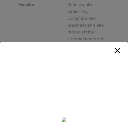
Función
Retiene polvo,
partículas y
contaminantes
presentes en el aire,
protegiendo el
sistema interno del
concentrador
Material
Tela filtrante
Instalación
Fácil colocación en la
parte posterior del
equipo
Vida útil
Reutilizable,
reemplazo sugerido
cada 6 meses o antes
si presenta deterioro
Presentación
Unidad individual